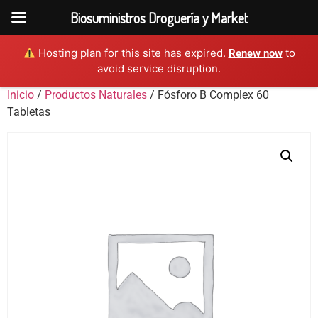
Biosuministros Droguería y Market
Hosting plan for this site has expired.
to
Renew now
avoid service disruption.
Inicio
/
Productos Naturales
/ Fósforo B Complex 60
Tabletas