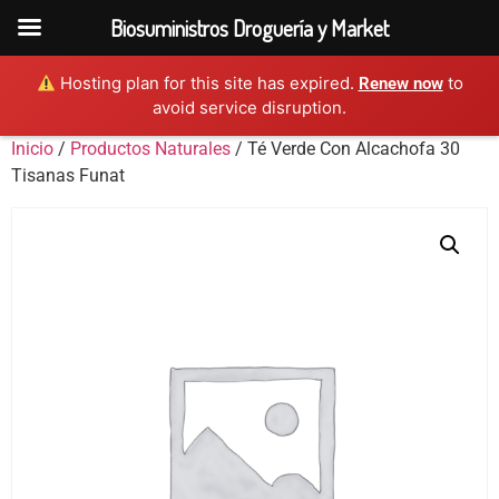
Biosuministros Droguería y Market
Hosting plan for this site has expired.
to
Renew now
avoid service disruption.
Inicio
/
Productos Naturales
/ Té Verde Con Alcachofa 30
Tisanas Funat