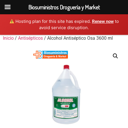
Biosuministros Droguería y Market
Hosting plan for this site has expired.
to
Renew now
avoid service disruption.
Inicio
/
Antisépticos
/ Alcohol Antiséptico Osa 3600 ml