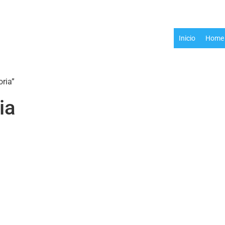
Inicio
Home 
oria”
ia