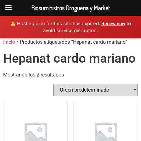
Biosuministros Droguería y Market
Hosting plan for this site has expired.
to
Renew now
avoid service disruption.
Inicio
/ Productos etiquetados “Hepanat cardo mariano”
Hepanat cardo mariano
Mostrando los 2 resultados