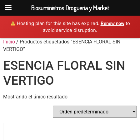
Biosuministros Droguería y Market
Hosting plan for this site has expired.
to
Renew now
avoid service disruption.
Inicio
/ Productos etiquetados “ESENCIA FLORAL SIN
VERTIGO”
ESENCIA FLORAL SIN
VERTIGO
Mostrando el único resultado